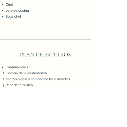
Chef
Jefe de cocina
Sous chef
PLAN DE ESTUDIOS
Cuatrimestre I
Historia de la gastronomía
Microbiología y sanidad de los alimentos
Panadería básica
Fundamentos culinarios I
Arte mukimono
Inglés I
Cuatrimestre II
Ética y habilidades profesionales
Química de los alimentos
Panadería avanzada